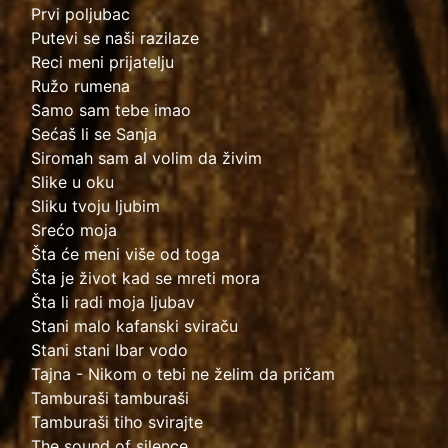
Prvi poljubac
Putevi se naši razilaze
Reci meni prijatelju
Ružo rumena
Samo sam tebe imao
Sećaš li se Sanja
Siromah sam al volim da živim
Slike u oku
Sliku tvoju ljubim
Srećo moja
Šta će meni više od toga
Šta je život kad se mreti mora
Šta li radi moja ljubav
Stani malo kafanski sviraču
Stani stani Ibar vodo
Tajna - Nikom o tebi ne želim da pričam
Tamburaši tamburaši
Tamburaši tiho svirajte
The sound of silence