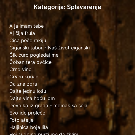
Kategorija: Splavarenje
A ja imam tebe
Aj čija frula
Čiča peče rakiju
Ciganski tabor - Naš život ciganski
Čik curo pogledaj me
Čoban tera ovčice
Crno vino
Crven konac
Da zna zora
Dajte jednu lošu
Dajte vina hoću lom
Devojka iz grada - momak sa sela
Evo ide proleće
Foto atelje
Haljinica boje lila
Hej sudbino pusti me da živim