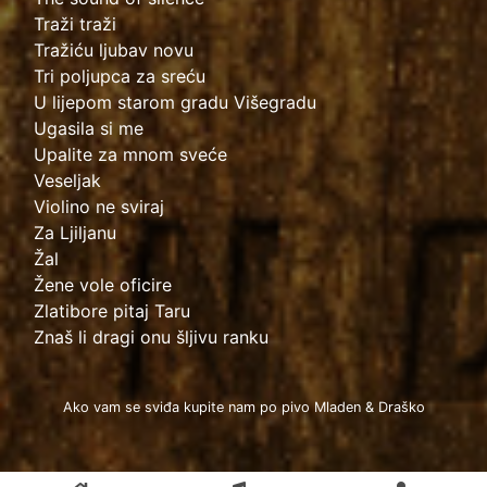
Traži traži
Tražiću ljubav novu
Tri poljupca za sreću
U lijepom starom gradu Višegradu
Ugasila si me
Upalite za mnom sveće
Veseljak
Violino ne sviraj
Za Ljiljanu
Žal
Žene vole oficire
Zlatibore pitaj Taru
Znaš li dragi onu šljivu ranku
Ako vam se sviđa kupite nam po pivo Mladen & Draško