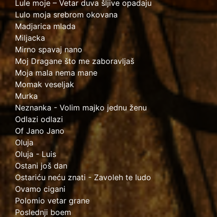
Lule moje – Vetar duva šljive opadaju
Lulo moja srebrom okovana
Madjarica mlada
Miljacka
Mirno spavaj nano
Moj Dragane što me zaboravljaš
Moja mala nema mane
Momak veseljak
Murka
Neznanka - Volim majko jednu ženu
Odlazi odlazi
Of Jano Jano
Oluja
Oluja - Luis
Ostani još dan
Ostariću neću znati - Zavoleh te ludo
Ovamo cigani
Polomio vetar grane
Poslednji boem