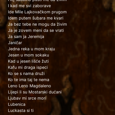
I kad me svi zaborave
Ide Mile Lajkovačkom prugom
Idem putem šubara me kvari
Ja bez tebe ne mogu da živim
Ja je zovem meni da se vrati
Ja sam ja Jeremija
Janičar
Jedna reka u mom kraju
Jesen u mom sokaku
Kad u jesen lišće žuti
Kafu mi draga ispeci
Ko se s nama druži
Ko te ima taj te nema
Leno Leno Magdaleno
Lijepi li su Mostarski dućani
Ljubav mi srce mori
Lubenica
Luckasta si ti